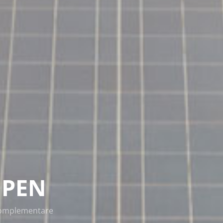
026
OPEN
sentanza dei
 complementare
oro