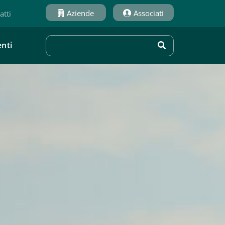
Aziende
Associati
atti
nti