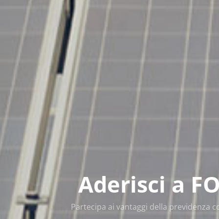
Elezioni 2
Aderisci a F
Elezione dei delegati Fopen in rappre
Partecipa ai vantaggi della previdenza
lavoratori e dei datori di lav