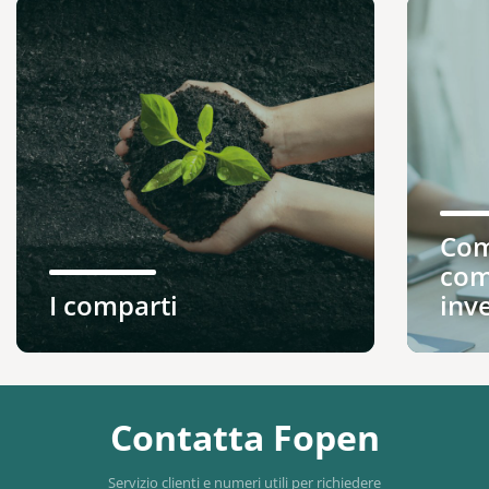
Com
com
I comparti
inv
Contatta Fopen
Servizio clienti e numeri utili per richiedere