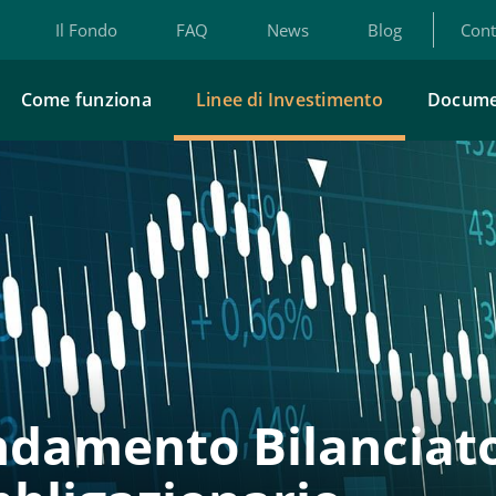
Il Fondo
FAQ
News
Blog
Cont
Come funziona
Linee di Investimento
Docume
damento Bilanciat