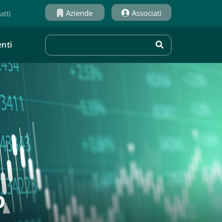
Aziende
Associati
atti
nti
o