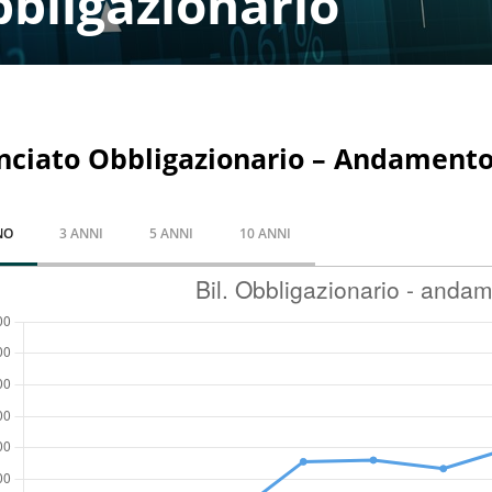
bligazionario
nciato Obbligazionario – Andament
NO
3 ANNI
5 ANNI
10 ANNI