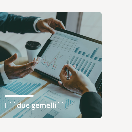
I ``due gemelli``