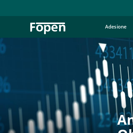
Adesione
An