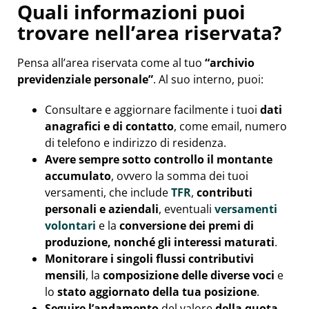
Quali informazioni puoi
trovare nell’area riservata?
Pensa all’area riservata come al tuo
“archivio
previdenziale personale”
. Al suo interno, puoi:
Consultare e aggiornare facilmente i tuoi
dati
anagrafici e di contatto
, come email, numero
di telefono e indirizzo di residenza.
Avere sempre
sotto controllo il montante
accumulato
, ovvero la somma dei tuoi
versamenti, che include
TFR
,
contributi
personali e aziendali
, eventuali
versamenti
volontari
e la
conversione dei premi di
produzione, nonché gli interessi maturati
.
Monitorare i singoli flussi contributivi
mensili
, la
composizione delle diverse voci
e
lo
stato aggiornato della tua posizione
.
Seguire l’andamento
del valore
della quota