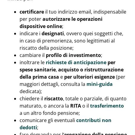
certificare
il tuo indirizzo email, indispensabile
per poter
autorizzare le operazioni
dispositive online
;
indicare i
designati
, ovvero quei soggetti che,
in caso di premorienza, sono legittimati al
riscatto della posizione;
cambiare il
profilo di investimento
;
inoltrare le
richieste di anticipazione
per
spese sanitarie
,
acquisto
o ristrutturazione
della prima casa
e
per ulteriori esigenze
(per
maggiori dettagli, consulta la
mini-guida
dedicata);
chiedere il
riscatto
, totale o parziale, di quanto
maturato, o ancora la
RITA
o il
trasferimento
a un altro fondo pensione;
comunicare gli eventuali
contributi non
dedotti
;
fare domanda per l’
erogazione della pensione