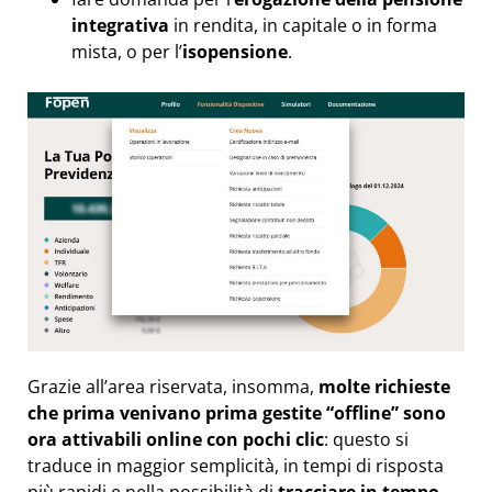
integrativa
in rendita, in capitale o in forma
mista, o per l’
isopensione
.
Grazie all’area riservata, insomma,
molte richieste
che prima venivano prima gestite “offline” sono
ora attivabili online con pochi clic
: questo si
traduce in maggior semplicità, in tempi di risposta
più rapidi e nella possibilità di
tracciare in tempo