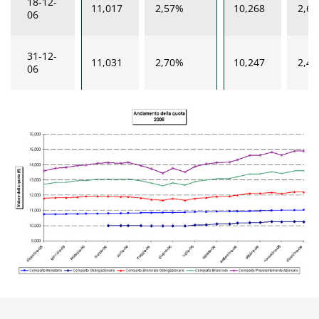
18-12-
11,017
2,57%
10,268
2,6
06
31-12-
11,031
2,70%
10,247
2,4
06