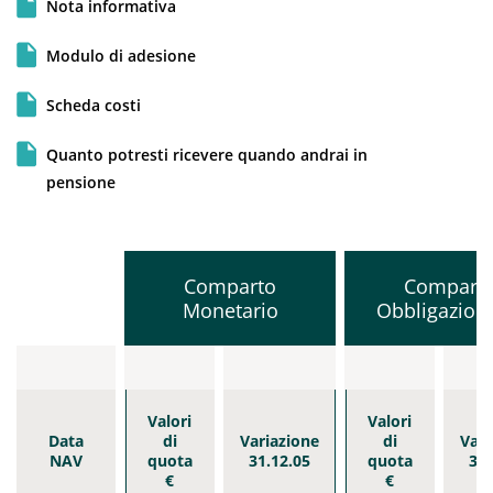
Nota informativa
Modulo di adesione
Scheda costi
Quanto potresti ricevere quando andrai in
pensione
Comparto
Compart
Monetario
Obbligazion
Valori
Valori
Data
di
Variazione
di
Vari
NAV
quota
31.12.05
quota
31.
€
€