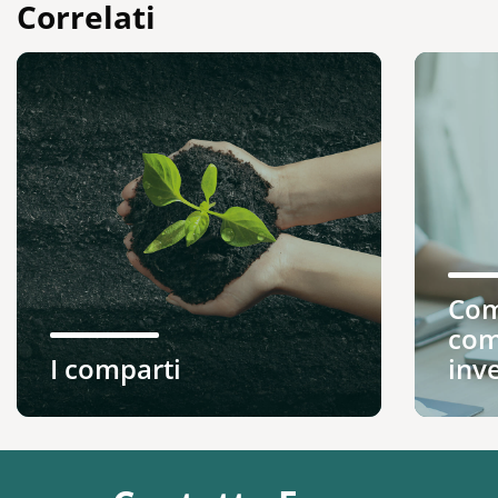
Correlati
Com
com
I comparti
inv